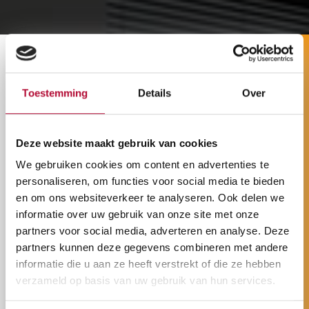
Bij grotere projecten zoals bijvoorbeeld het ontwerpen
en plaatsen van een verwarmingsinstallatie of een
Toestemming
Details
Over
ventilatiesysteem voor een openbaar zwembad, een
school of een museum, kan u ook voor het gedeelte
sanitair beroep doen op ons. Denk bijvoorbeeld aan het
Deze website maakt gebruik van cookies
inrichten van kleedkamers voor een zwembad of een
We gebruiken cookies om content en advertenties te
school of het afwerken van de toiletten bij een
personaliseren, om functies voor social media te bieden
en om ons websiteverkeer te analyseren. Ook delen we
museum.
informatie over uw gebruik van onze site met onze
Eén aanspreekpunt, ook voor
partners voor social media, adverteren en analyse. Deze
sanitair
partners kunnen deze gegevens combineren met andere
informatie die u aan ze heeft verstrekt of die ze hebben
verzameld op basis van uw gebruik van hun services.
Bij Installatiebedrijf Verheyden vinden we het heel
belangrijk dat u één aanspreekpunt heeft gedurende