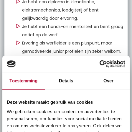
Je hebt een diploma in klimatisatie,
elektromechanica, loodgiterij of bent
gelijkwaardig door ervaring.
Je hebt een hands-on mentaliteit en bent graag
actief op de werf.
Ervaring als werfleider is een pluspunt, maar
gemotiveerde junior profielen zijn zeker welkom.
Je bent communicatief sterk en kan goed
organiseren.
Je spreekt vlot Nederlands; kennis van Frans
Toestemming
Details
Over
en/of Engels is een troef.
Ons aanbod:
Deze website maakt gebruik van cookies
We gebruiken cookies om content en advertenties te
Je komt terecht in een professioneel bedrijf met een
personaliseren, om functies voor social media te bieden
open werksfeer en een sterke reputatie in de sector. We
en om ons websiteverkeer te analyseren. Ook delen we
bieden jou: